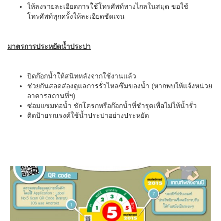
ให้ลงรายละเอียดการใช้โทรศัพท์ทางไกลในสมุด ขอใช้
โทรศัพท์ทุกครั้งให้ละเอียดชัดเจน
มาตรการประหยัดน้ำประปา
ปิดก๊อกน้ำให้สนิทหลังจากใช้งานแล้ว
ช่วยกันสอดส่องดูแลการรั่วไหลซึมของน้ำ (หากพบให้แจ้งหน่วย
อาคารสถานที่ฯ)
ซ่อมแซมท่อน้ำ ชักโครกหรือก๊อกน้ำที่ชำรุดเพื่อไม่ให้น้ำรั่ว
ติดป้ายรณรงค์ใช้น้ำประปาอย่างประหยัด